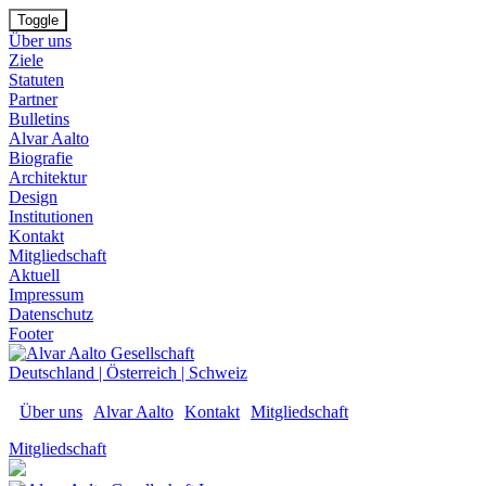
Toggle
Über uns
Ziele
Statuten
Partner
Bulletins
Alvar Aalto
Biografie
Architektur
Design
Institutionen
Kontakt
Mitgliedschaft
Aktuell
Impressum
Datenschutz
Footer
Deutschland
|
Österreich
|
Schweiz
Über uns
Alvar Aalto
Kontakt
Mitgliedschaft
Mitgliedschaft